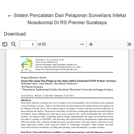
Return to Article Details
←
Sistem Pencatatan Dan Pelaporan Surveilans Infeksi
Nosokomial Di RS Premier Surabaya
Download